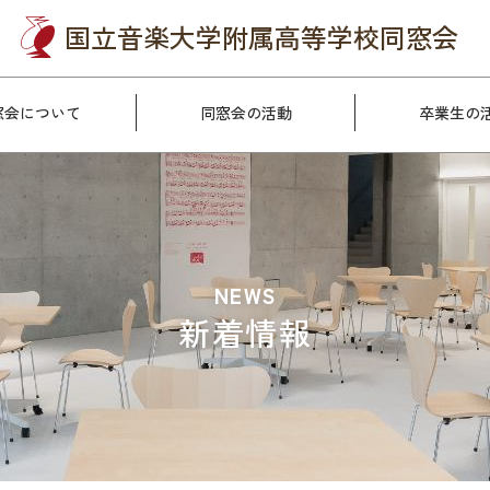
国立音楽大学附属
高等学校同窓会
窓会について
同窓会の活動
卒業生の
NEWS
新着情報