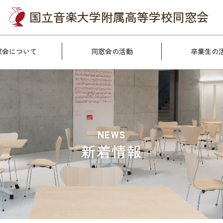
国立音楽大学附属
高等学校同窓会
窓会について
同窓会の活動
卒業生の
NEWS
新着情報