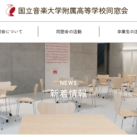
国立音楽大学附属
高等学校同窓会
窓会について
同窓会の活動
卒業生の
NEWS
新着情報