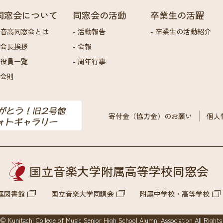
同窓会について
同窓会の活動
卒業生の活躍
音高同窓会とは
活動報告
卒業生の活動紹介
会長挨拶
会報
役員一覧
周年行事
会則
寄付金（協力金）のお願い
個人
国立音楽大学附属
高等学校同窓会
属図書館
国立音楽大学同調会
附属中学校・高等学校
©︎ Kunitachi College of Music Senior High School Alumni Association All Rights