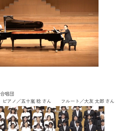
祭合唱団
 ピアノ／五十嵐 稔 さん フルート／大友 太郎 さん