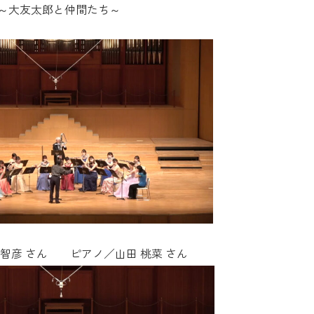
～大友太郎と仲間たち～
 智彦 さん ピアノ／山田 桃菜 さん