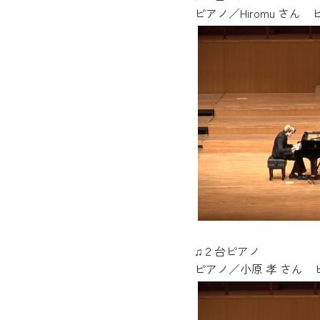
ピアノ／Hiromu さん
♫２台ピアノ
ピアノ／小原 孝 さん 