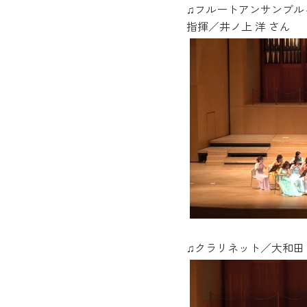
♫フルートアンサンブル
指揮／井ノ上 洋 さん
♫クラリネット／大和田